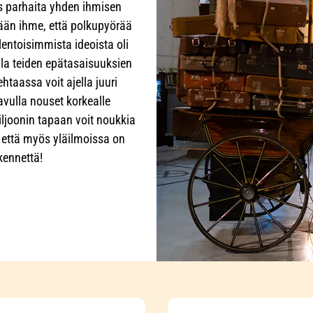
 parhaita yhden ihmisen
kään ihme, että polkupyörää
entoisimmista ideoista oli
la teiden epätasaisuuksien
htaassa voit ajella juuri
 avulla nouset korkealle
iljoonin tapaan voit noukkia
a, että myös yläilmoissa on
kennettä!