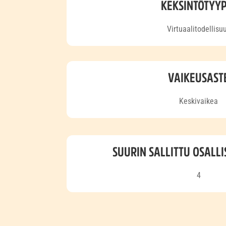
KEKSINTÖTYYP
Virtuaalitodellisu
VAIKEUSAST
Keskivaikea
SUURIN SALLITTU OSALL
4