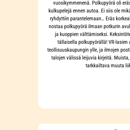
vuosikymmenenä. Polkupyörä oli eräs
kulkupelejä ennen autoa. Ei siis ole mi
ryhdyttiin parantelemaan… Eräs korkeal
nostaa polkupyörä ilmaan potkurin avul
ja kuoppien välttämiseksi. Keksintöte
tällaisella polkupyörällä! VR-lasien
teollisuuskaupungin ylle, ja ilmojen post
talojen välissä leijuvia kirjeitä. Muist
tarkkailtava muuta lii