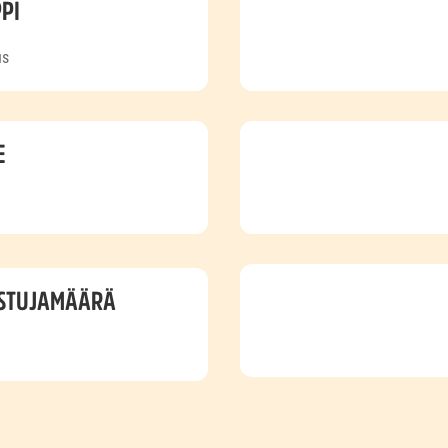
PI
us
E
ISTUJAMÄÄRÄ