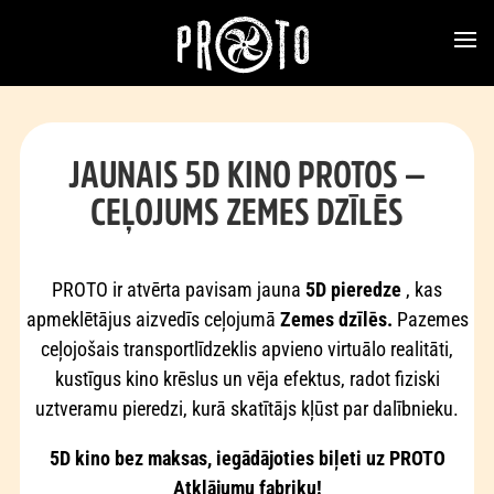
JAUNAIS 5D KINO PROTOS —
CEĻOJUMS ZEMES DZĪLĒS
PROTO ir atvērta pavisam jauna
5D pieredze
, kas
apmeklētājus aizvedīs ceļojumā
Zemes dzīlēs.
Pazemes
ceļojošais transportlīdzeklis apvieno virtuālo realitāti,
kustīgus kino krēslus un vēja efektus, radot fiziski
uztveramu pieredzi, kurā skatītājs kļūst par dalībnieku.
5D kino bez maksas, iegādājoties biļeti uz PROTO
Atklājumu fabriku!