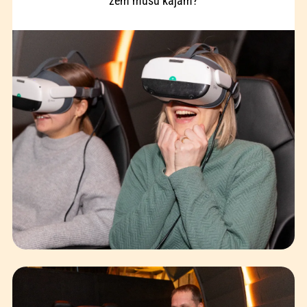
zem mūsu kājām?