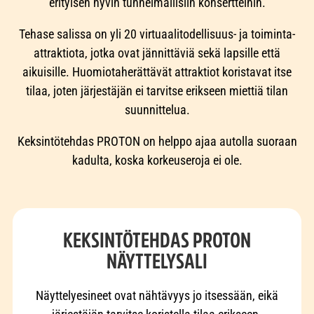
erityisen hyvin tunnelmallisiin konsertteihin.
Tehase salissa on yli 20 virtuaalitodellisuus- ja toiminta-
attraktiota, jotka ovat jännittäviä sekä lapsille että
aikuisille. Huomiotaherättävät attraktiot koristavat itse
tilaa, joten järjestäjän ei tarvitse erikseen miettiä tilan
suunnittelua.
Keksintötehdas PROTON on helppo ajaa autolla suoraan
kadulta, koska korkeuseroja ei ole.
KEKSINTÖTEHDAS PROTON
NÄYTTELYSALI
Näyttelyesineet ovat nähtävyys jo itsessään, eikä