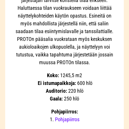
järjestäjän tarvitse koristella tilaa erikseen.
Haluttaessa tilan vuokraukseen voidaan liittää
näyttelykohteiden käytön opastus. Esineitä on
myös mahdollista järjestellä niin, että saliin
saadaan tilaa esiintymislavalle ja tanssilattialle.
PROTOn pääsalia vuokrataan myös keskuksen
aukioloaikojen ulkopuolella, ja näyttelyyn voi
tutustua, vaikka tapahtuma järjestetään jossain
muussa PROTOn tilassa.
Koko:
1245,5 m2
Ei istumapaikkoja:
600 hlö
Auditorio:
220 hlö
Gaala:
250 hlö
Pohjapiirros:
1.
Pohjapiirros