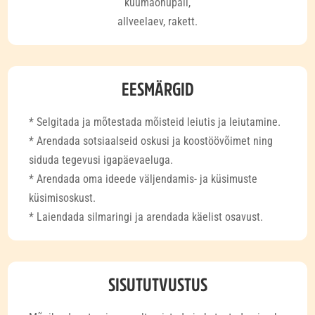
kuumaõhupall,
allveelaev, rakett.
EESMÄRGID
* Selgitada ja mõtestada mõisteid leiutis ja leiutamine.
* Arendada sotsiaalseid oskusi ja koostöövõimet ning
siduda tegevusi igapäevaeluga.
* Arendada oma ideede väljendamis- ja küsimuste
küsimisoskust.
* Laiendada silmaringi ja arendada käelist osavust.
SISUTUTVUSTUS