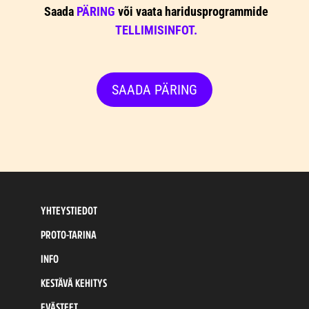
Saada
PÄRING
või vaata haridusprogrammide
TELLIMISINFOT.
SAADA PÄRING
YHTEYSTIEDOT
PROTO-TARINA
INFO
KESTÄVÄ KEHITYS
EVÄSTEET