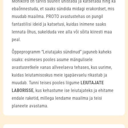
Mõnikord on tarvis suurelt unistada ja katsetada ning ka
ebaõnnestuda, et saaks sündida midagi erakordset, mis
muudab maailma. PROTO avastustehas on pungil
fantastilisi ideid ja katsetusi, kuidas inimene saaks
lennata õhus, sukelduda vee alla või sõita kiiresti maa
peal.
Õppeprogramm “Leiutajaks sündinud” jaguneb kaheks
osaks: esimeses pooles asume mängulisele
avastusretkele vanas allveelaeva tehases, kus uurime,
kuidas leiutamisoskus meie igapäevaelu rikastab ja
muudab. Tunni teises pooles liigume
LEIUTAJATE
LABORISSE
, kus kehastume ise leiutajateks ja ehitame
endale raketid, millega lendame maailma ja teisi
planeete avastama.