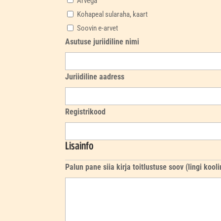
Arvega
Kohapeal sularaha, kaart
Soovin e-arvet
Asutuse juriidiline nimi
Juriidiline aadress
Registrikood
Lisainfo
Palun pane siia kirja toitlustuse soov (lingi kool