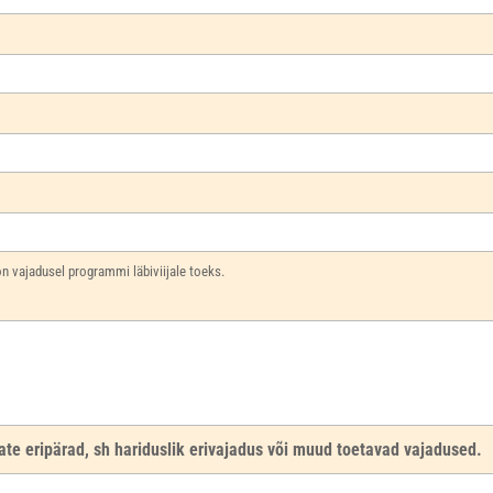
 vajadusel programmi läbiviijale toeks.
ate eripärad, sh hariduslik erivajadus või muud toetavad vajadused.