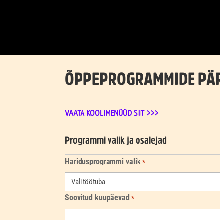
ÕPPEPROGRAMMIDE PÄ
VAATA KOOLIMENÜÜD SIIT >>>
Programmi valik ja osalejad
Haridusprogrammi valik
*
Soovitud kuupäevad
*