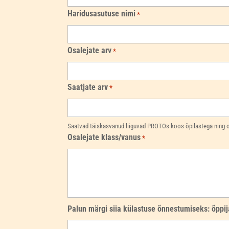
Haridusasutuse nimi
*
Osalejate arv
*
Saatjate arv
*
Saatvad täiskasvanud liiguvad PROTOs koos õpilastega ning on
Osalejate klass/vanus
*
Palun märgi siia külastuse õnnestumiseks: õppij