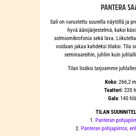
PANTERA SA
Sali on varustettu suurella näytöllä ja pr
hyvä äänijärjestelmä, kaksi käsi
solmiomikrofonia sekä lava. Liikutelta
voidaan jakaa kahdeksi tilaksi. Tila s
seminaareihin, juhliin kuin juhlall
Tilan lisäksi tarjoamme juhlalle
Koko
: 266,2 
Teatteri
: 220 h
Gala
: 140 hl
TILAN SUUNNITE
1.
Panteran pohjapiirr
2.
Panteran pohjapiirros, eri