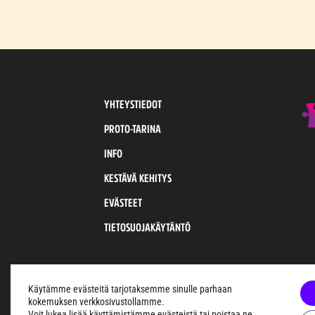
YHTEYSTIEDOT
PROTO-TARINA
INFO
KESTÄVÄ KEHITYS
EVÄSTEET
TIETOSUOJAKÄYTÄNTÖ
Käytämme evästeitä tarjotaksemme sinulle parhaan
kokemuksen verkkosivustollamme.
Voit lukea lisää käyttämistämme evästeistä tai poistaa ne