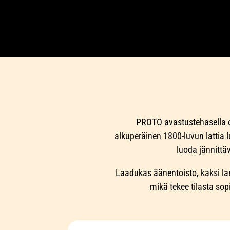
PROTO avastustehasella on 
alkuperäinen 1800-luvun lattia lu
luoda jännittä
Laadukas äänentoisto, kaksi lan
mikä tekee tilasta sop