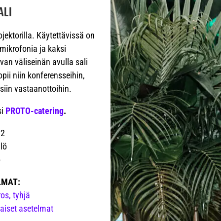
ALI
ojektorilla. Käytettävissä on
mikrofonia ja kaksi
van väliseinän avulla sali
opii niin konferensseihin,
isiin vastaanottoihin.
si
PROTO-catering
.
m2
lö
ö
LMAT:
os, tyhjä
laiset asetelmat