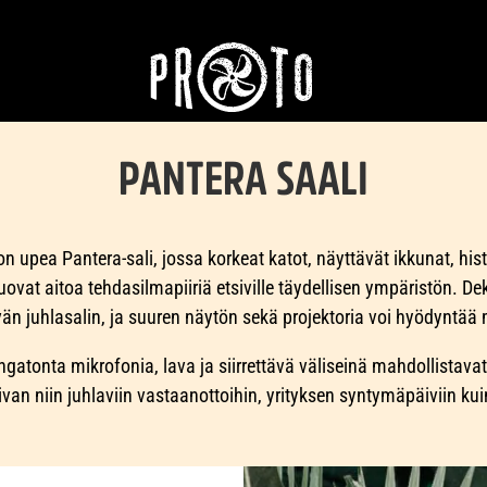
PANTERA SAALI
upea Pantera-sali, jossa korkeat katot, näyttävät ikkunat, histo
ovat aitoa tehdasilmapiiriä etsiville täydellisen ympäristön. Dek
vän juhlasalin, ja suuren näytön sekä projektoria voi hyödyntää 
gatonta mikrofonia, lava ja siirrettävä väliseinä mahdollistava
ivan niin juhlaviin vastaanottoihin, yrityksen syntymäpäiviin ku