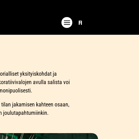
FI
rialliset yksityiskohdat ja
oratiivivalojen avulla salista voi
monipuolisesti.
t tilan jakamisen kahteen osaan,
in joulutapahtumiinkin.