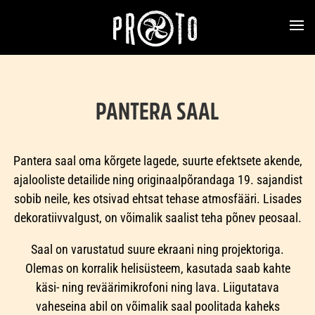
PANTERA SAAL
Pantera saal oma kõrgete lagede, suurte efektsete akende,
ajalooliste detailide ning originaalpõrandaga 19. sajandist
sobib neile, kes otsivad ehtsat tehase atmosfääri. Lisades
dekoratiivvalgust, on võimalik saalist teha põnev peosaal.
Saal on varustatud suure ekraani ning projektoriga.
Olemas on korralik helisüsteem, kasutada saab kahte
käsi- ning reväärimikrofoni ning lava. Liigutatava
vaheseina abil on võimalik saal poolitada kaheks