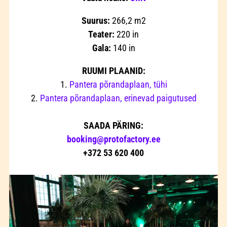
Suurus:
266,2 m2
Teater:
220 in
Gala:
140 in
RUUMI PLAANID:
1.
Pantera põrandaplaan, tühi
2.
Pantera põrandaplaan, erinevad paigutused
SAADA PÄRING:
booking@protofactory.ee
+372 53 620 400