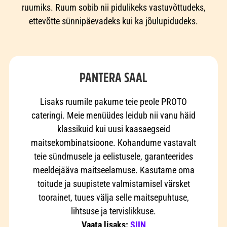
ruumiks. Ruum sobib nii pidulikeks vastuvõttudeks,
ettevõtte sünnipäevadeks kui ka jõulupidudeks.
PANTERA SAAL
Lisaks ruumile pakume teie peole PROTO
cateringi. Meie menüüdes leidub nii vanu häid
klassikuid kui uusi kaasaegseid
maitsekombinatsioone. Kohandume vastavalt
teie sündmusele ja eelistusele, garanteerides
meeldejääva maitseelamuse. Kasutame oma
toitude ja suupistete valmistamisel värsket
toorainet, tuues välja selle maitsepuhtuse,
lihtsuse ja tervislikkuse.
Vaata lisaks:
SIIN