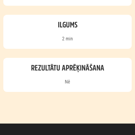
ILGUMS
2 min
REZULTĀTU APRĒĶINĀŠANA
Nē