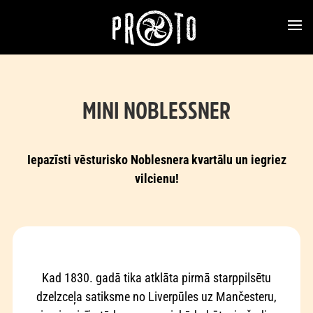
MINI NOBLESSNER
Iepazīsti vēsturisko Noblesnera kvartālu un iegriez
vilcienu!
Kad 1830. gadā tika atklāta pirmā starppilsētu
dzelzceļa satiksme no Liverpūles uz Mančesteru,