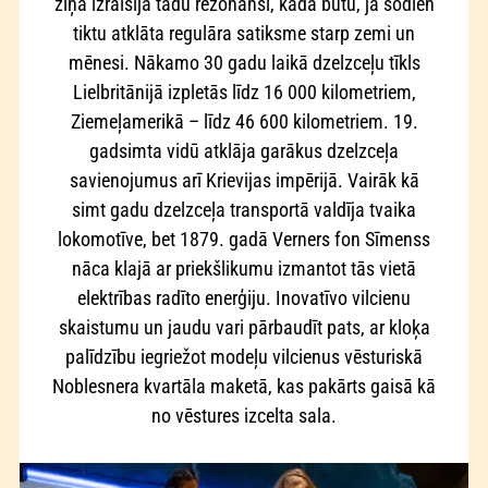
ziņa izraisīja tādu rezonansi, kāda būtu, ja šodien
tiktu atklāta regulāra satiksme starp zemi un
mēnesi. Nākamo 30 gadu laikā dzelzceļu tīkls
Lielbritānijā izpletās līdz 16 000 kilometriem,
Ziemeļamerikā – līdz 46 600 kilometriem. 19.
gadsimta vidū atklāja garākus dzelzceļa
savienojumus arī Krievijas impērijā. Vairāk kā
simt gadu dzelzceļa transportā valdīja tvaika
lokomotīve, bet 1879. gadā Verners fon Sīmenss
nāca klajā ar priekšlikumu izmantot tās vietā
elektrības radīto enerģiju. Inovatīvo vilcienu
skaistumu un jaudu vari pārbaudīt pats, ar kloķa
palīdzību iegriežot modeļu vilcienus vēsturiskā
Noblesnera kvartāla maketā, kas pakārts gaisā kā
no vēstures izcelta sala.