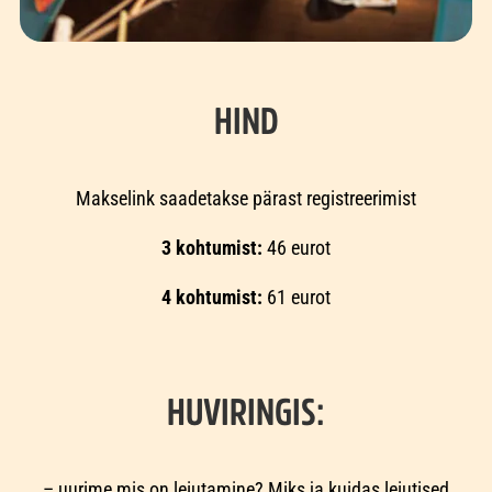
HIND
Makselink saadetakse pärast registreerimist
3 kohtumist:
46 eurot
4 kohtumist:
61 eurot
HUVIRINGIS:
– uurime mis on leiutamine? Miks ja kuidas leiutised