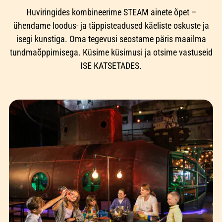
Huviringides kombineerime STEAM ainete õpet –
ühendame loodus- ja täppisteadused käeliste oskuste ja
isegi kunstiga. Oma tegevusi seostame päris maailma
tundmaõppimisega. Küsime küsimusi ja otsime vastuseid
ISE KATSETADES.