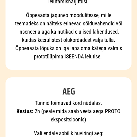
leiutamisharjutusi.
Õppeaasta jaguneb moodulitesse, mille
teemadeks on näiteks erinevad sõiduvahendid või
inseneeria aga ka nutikad elulised lahendused,
kuidas keerulistest olukordadest välja tulla.
Õppeaasta lõpuks on iga laps oma kätega valmis
prototüüpima ISEENDA leiutise.
AEG
Tunnid toimuvad kord nädalas.
Kestus:
2h (peale mida saab veeta aega PROTO
ekspositsioonis)
Vali endale sobilik huviringi aeg: