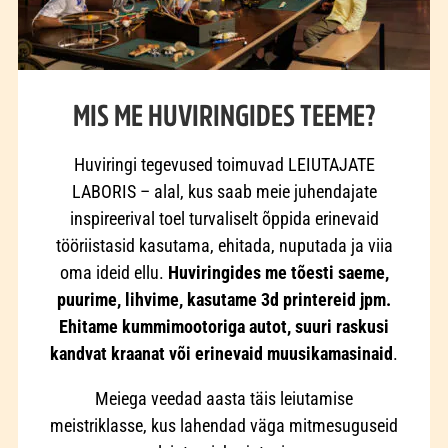
MIS ME HUVIRINGIDES TEEME?
Huviringi tegevused toimuvad LEIUTAJATE
LABORIS – alal, kus saab meie juhendajate
inspireerival toel turvaliselt õppida erinevaid
tööriistasid kasutama, ehitada, nuputada ja viia
oma ideid ellu.
Huviringides me tõesti saeme,
puurime, lihvime, kasutame 3d printereid jpm.
Ehitame kummimootoriga autot, suuri raskusi
kandvat kraanat või erinevaid muusikamasinaid
.
Meiega veedad aasta täis leiutamise
meistriklasse, kus lahendad väga mitmesuguseid