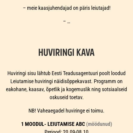
– meie kaasjuhendajad on päris leiutajad!
– …
HUVIRINGI KAVA
Huviringi sisu lähtub Eesti Teadusagentuuri poolt loodud
Leiutamise huviringi näidisõppekavast. Programm on
eakohane, kaasav, õpetlik ja kogemuslik ning sotsiaalseid
oskuseid toetav.
NB! Vaheaegadel huviringe ei toimu.
1 MOODUL- LEIUTAMISE ABC
(möödunud)
Periood: 20.09-08.10