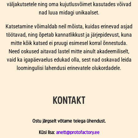
väljakutsetele ning oma kujutlusvõimet kasutades võivad
nad luua midagi unikaalset.
Katsetamine võimaldab neil mõista, kuidas erinevad asjad
töötavad, ning õpetab kannatlikkust ja järjepidevust, kuna
mitte kõik katsed ei pruugi esimesel korral õnnestuda.
Need oskused aitavad lastel mitte ainult akadeemiliselt,
vaid ka igapäevaelus edukad olla, sest nad oskavad leida
loomingulisi lahendusi erinevatele olukordadele.
KONTAKT
Ostu järgselt võtame teiega ühendust.
Küsi lisa:
anett@protofactory.ee