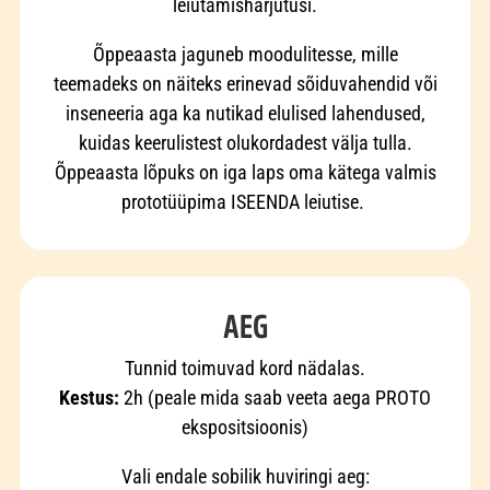
leiutamisharjutusi.
Õppeaasta jaguneb moodulitesse, mille
teemadeks on näiteks erinevad sõiduvahendid või
inseneeria aga ka nutikad elulised lahendused,
kuidas keerulistest olukordadest välja tulla.
Õppeaasta lõpuks on iga laps oma kätega valmis
prototüüpima ISEENDA leiutise.
AEG
Tunnid toimuvad kord nädalas.
Kestus:
2h (peale mida saab veeta aega PROTO
ekspositsioonis)
Vali endale sobilik huviringi aeg: