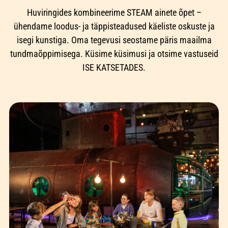
Huviringides kombineerime STEAM ainete õpet –
ühendame loodus- ja täppisteadused käeliste oskuste ja
isegi kunstiga. Oma tegevusi seostame päris maailma
tundmaõppimisega. Küsime küsimusi ja otsime vastuseid
ISE KATSETADES.