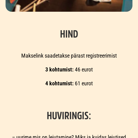
HIND
Makselink saadetakse pärast registreerimist
3 kohtumist:
46 eurot
4 kohtumist:
61 eurot
HUVIRINGIS:
– uurime mis on leiutamine? Miks ja kuidas leiutised