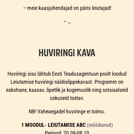
– meie kaasjuhendajad on päris leiutajad!
– …
HUVIRINGI KAVA
Huviringi sisu lähtub Eesti Teadusagentuuri poolt loodud
Leiutamise huviringi näidisõppekavast. Programm on
eakohane, kaasav, õpetlik ja kogemuslik ning sotsiaalseid
oskuseid toetav.
NB! Vaheaegadel huviringe ei toimu.
1 MOODUL- LEIUTAMISE ABC
(möödunud)
Periood: 20.09-08.10