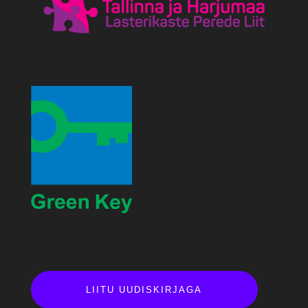
LIITU UUDISKIRJAGA