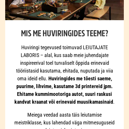
MIS ME HUVIRINGIDES TEEME?
Huviringi tegevused toimuvad LEIUTAJATE
LABORIS – alal, kus saab meie juhendajate
inspireerival toel turvaliselt õppida erinevaid
tööriistasid kasutama, ehitada, nuputada ja viia
oma ideid ellu.
Huviringides me tõesti saeme,
puurime, lihvime, kasutame 3d printereid jpm.
Ehitame kummimootoriga autot, suuri raskusi
kandvat kraanat või erinevaid muusikamasinaid
.
Meiega veedad aasta täis leiutamise
meistriklasse, kus lahendad väga mitmesuguseid