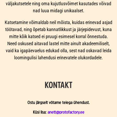
väljakutsetele ning oma kujutlusvõimet kasutades võivad
nad luua midagi unikaalset.
Katsetamine võimaldab neil mõista, kuidas erinevad asjad
töötavad, ning õpetab kannatlikkust ja järjepidevust, kuna
mitte kõik katsed ei pruugi esimesel korral õnnestuda.
Need oskused aitavad lastel mitte ainult akadeemiliselt,
vaid ka igapäevaelus edukad olla, sest nad oskavad leida
loomingulisi lahendusi erinevatele olukordadele.
KONTAKT
Ostu järgselt võtame teiega ühendust.
Küsi lisa:
anett@protofactory.ee