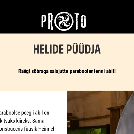
HELIDE PÜÜDJA
Räägi sõbraga salajutte paraboolantenni abil!
araboolse peegli abil on
kitsaks kiireks. Sama
nstrueeris füüsik Heinrich