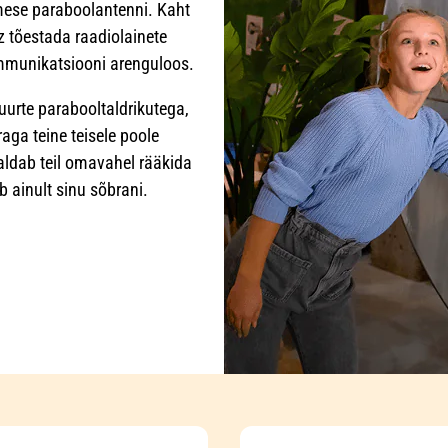
mese paraboolantenni. Kaht
z tõestada raadiolainete
ommunikatsiooni arenguloos.
uurte parabooltaldrikutega,
aga teine teisele poole
maldab teil omavahel rääkida
b ainult sinu sõbrani.