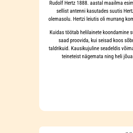
Rudolf Hertz 1888. aastal maailma esi
sellist antenni kasutades suutis Hert
olemasolu. Hertzi leiutis oli murrang k
Kuidas töötab helilainete koondamine s
saad proovida, kui seisad koos sõbr
taldrikuid. Kausikujuline seadeldis või
teineteist nägemata ning heli jõua