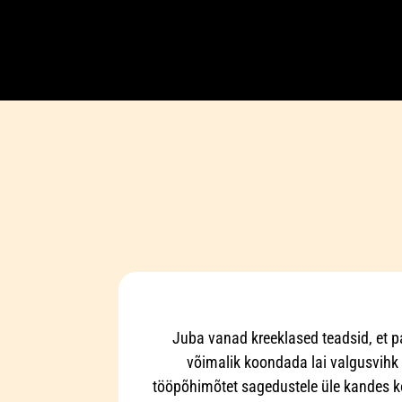
Juba vanad kreeklased teadsid, et p
võimalik koondada lai valgusvihk 
tööpõhimõtet sagedustele üle kandes ko