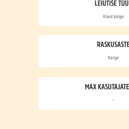
LEIUTISE TÜ
Käed külge
RASKUSAST
Kerge
MAX KASUTAJAT
–