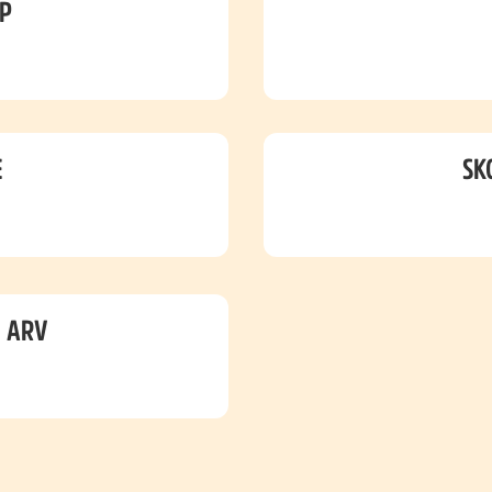
ÜP
E
SK
E ARV