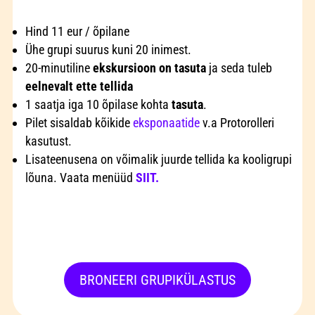
Hind 11 eur / õpilane
Ühe grupi suurus kuni 20 inimest.
20-minutiline
ekskursioon on tasuta
ja seda tuleb
eelnevalt ette tellida
1 saatja iga 10 õpilase kohta
tasuta
.
Pilet sisaldab kõikide
eksponaatide
v.a Protorolleri
kasutust.
Lisateenusena on võimalik juurde tellida ka kooligrupi
lõuna. Vaata menüüd
SIIT.
BRONEERI GRUPIKÜLASTUS