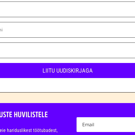
LIITU UUDISKIRJAGA
USTE HUVILISTELE
eie hariduslikest töötubadest,