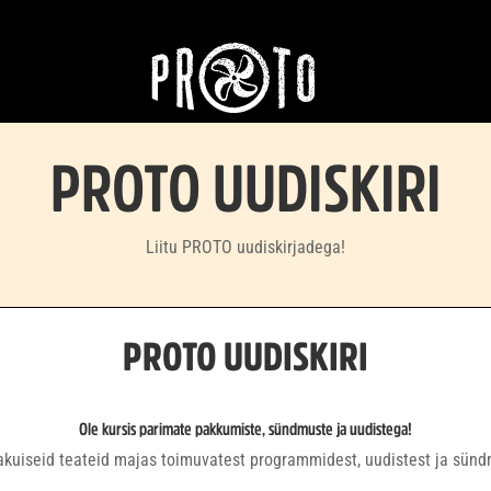
PROTO UUDISKIRI
Liitu PROTO uudiskirjadega!
PROTO UUDISKIRI
Ole kursis parimate pakkumiste, sündmuste ja uudistega!
akuiseid teateid majas toimuvatest programmidest, uudistest ja sünd