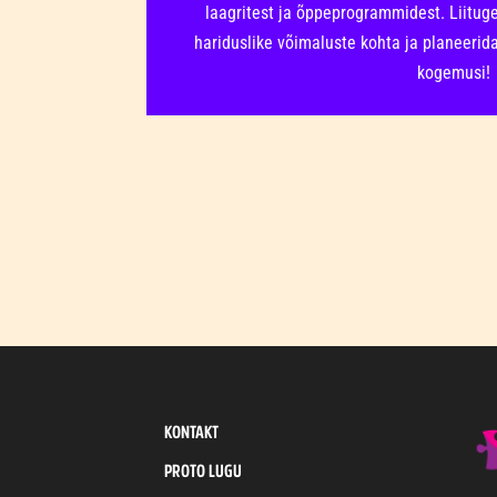
laagritest ja õppeprogrammidest. Liituge
hariduslike võimaluste kohta ja planeeri
kogemusi!
KONTAKT
PROTO LUGU