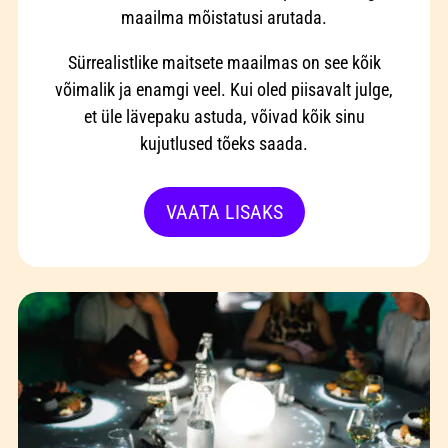
maailma mõistatusi arutada.
Sürrealistlike maitsete maailmas on see kõik
võimalik ja enamgi veel. Kui oled piisavalt julge,
et üle lävepaku astuda, võivad kõik sinu
kujutlused tõeks saada.
VAATA LISAKS