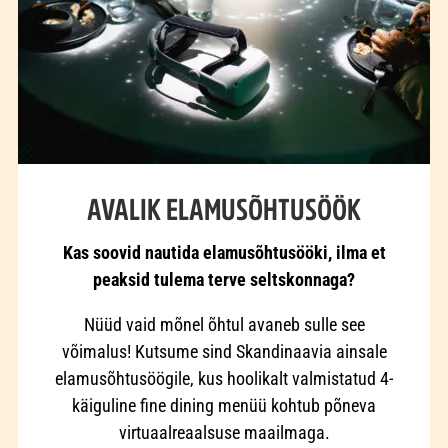
AVALIK ELAMUSÕHTUSÖÖK
Kas soovid nautida elamusõhtusööki, ilma et
peaksid tulema terve seltskonnaga?
Nüüd vaid mõnel õhtul avaneb sulle see
võimalus! Kutsume sind Skandinaavia ainsale
elamusõhtusöögile, kus hoolikalt valmistatud 4-
käiguline fine dining menüü kohtub põneva
virtuaalreaalsuse maailmaga.