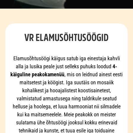
VR ELAMUSÕHTUSÖÖGID
Elamusõhtusöögi käigus satub iga einestaja kahvli
alla ja lusika peale just selleks puhuks loodud
4-
käiguline peakokamenüü
, mis on leidnud ainest eesti
maitsetest ja köögist. Iga suutäis on mosaiik
kohalikest ja hooajalistest koostisainetest,
valmistatud armastusega ning taldrikule seatud
helluse ja hoolega, et luua harmooniat nii silmadele
kui ka maitsemeelele. Meie peakokk on meister
sulatama ühe õhtusöögi jooksul kokku erinevaid
tehnikaid ja kunste, et tuua esile iga toiduaine