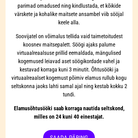
parimad omadused ning kindlustada, et kõikide
värskete ja kohalike maitsete ansambel viib sööjal
keele alla.
Soovijatel on võimalus tellida vaid taimetoitudest
koosnev maitsepalett. Söögi ajaks palume
virtuaalreaalsuse prillid eemaldada, mängulised
kogemused leiavad aset söögikordade vahel ja
kestavad korraga kuni 3 minutit. Õhtusööki ja
virtuaalreaalset kogemust põimiv elamus rullub kogu
seltskonna jaoks lahti samal ajal ning kestab kokku 2
tundi.
Elamusõhtusööki saab korraga nautida seltskond,
milles on 24 kuni 40 einestajat.
SAADA PÄRING