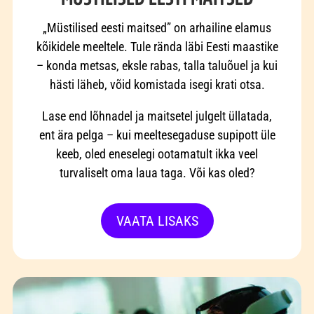
„Müstilised eesti maitsed” on arhailine elamus
kõikidele meeltele. Tule rända läbi Eesti maastike
– konda metsas, eksle rabas, talla taluõuel ja kui
hästi läheb, võid komistada isegi krati otsa.
Lase end lõhnadel ja maitsetel julgelt üllatada,
ent ära pelga – kui meeltesegaduse supipott üle
keeb, oled eneselegi ootamatult ikka veel
turvaliselt oma laua taga. Või kas oled?
VAATA LISAKS