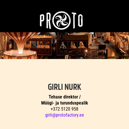
GIRLI NURK
Tehase direktor /
Müügi- ja turunduspealik
+372 5120 958
girli@protofactory.ee