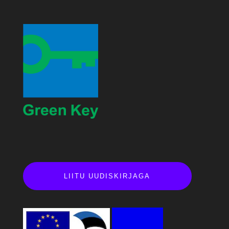
LIITU UUDISKIRJAGA