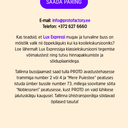
SAADA PÄRING
E-mail:
info@protofactory.ee
Telefon: +372 627 6660
Kas teadsid, et
Lux Expressi
mugav ja turvaline buss on
mõistlik valik nii õppekäiguks kui ka kooliekskursiooniks?
Loe lähemalt Lux Expressiga klassiekskursiooni tegemise
võimalustest ning tutvu hinnapakkumiste ja
sõiduplaanidega.
Tallinna bussijaamast saad tulla PROTO avastustehasesse
trammiga number 2 või 4 ja “Mere Puiestee” peatuses
istuda ümber bussile number 73, millega soovitame sõita
“Noblessneri” peatusesse, kust PROTO on vaid lühikese
jalutuskäigu kaugusel. Tallinna ühistranspordiga sõidavad
õpilased tasuta!