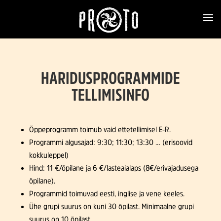
HARIDUSPROGRAMMIDE
TELLIMISINFO
Õppeprogramm toimub vaid ettetellimisel E-R.
Programmi algusajad: 9:30; 11:30; 13:30 … (erisoovid
kokkuleppel)
Hind: 11 €/õpilane ja 6 €/lasteaialaps (8€/erivajadusega
õpilane).
Programmid toimuvad eesti, inglise ja vene keeles.
Ühe grupi suurus on kuni 30 õpilast. Minimaalne grupi
suurus on 10 õpilast.