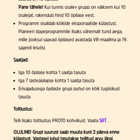
Pane tähele!
Kui tunnis osalev grupp on väiksem kui 10
osalejat, rakendub hind 10 õpilase eest.
Programm sisaldab kõikide eksponaatide külastust.
Planeeri õppeprogrammile lisaks vähemalt tund aega,
mille jooksul saavad õpilased avastada VR-maailma ja 19.
sajandi leiutisi.
Saatjad:
Iga 10 õpilase kohta 1 saatja tasuta
Iga 7 lasteaialapse kohta 1 saatja tasuta
Erivajadusega õpilaste grupi puhul on kõik tugiisikud
tasuta
Toitlustus:
Telli lisaks toitlustus PROTO kohvikust. Vaata
SIIT
.
OLULINE! Grupi suurust saab muuta kuni 2 päeva enne
külastust. Vastasel juhul tasutakse tellitud arvu järgi.