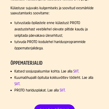
Külastuse sujuvaks kulgemiseks ja soovitud eesmärkide
saavutamiseks soovitame:
tutvustada õpilastele enne külastust PROTO
avastustehast veebilehel olevate piltide kaudu ja
selgitada päevakava ülesehitust;
tutvuda PROTO kodulehel haridusprogrammide
õppematerjalidega.
ÕPPEMATERJALID
Katsed soojuspaisumise kohta. Lae alla
SIIT
.
Kuumaõhupalli õpituba kokkuvõttev tööleht. Lae alla
SIIT
.
PROTO
haridusplakat
. Lae alla
SIIT
.