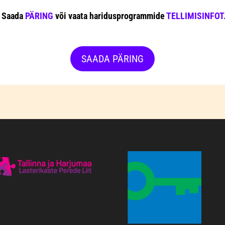
Saada
PÄRING
või vaata haridusprogrammide
TELLIMISINFOT
SAADA PÄRING