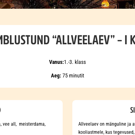
BLUSTUND “ALLVEELAEV” – I 
Vanus:
1.-3. klass
Aeg:
75 minutit
D
S
, vee all, meisterdama,
Allveelaev on mänguline ja 
kooliastmele, kus tegevused,