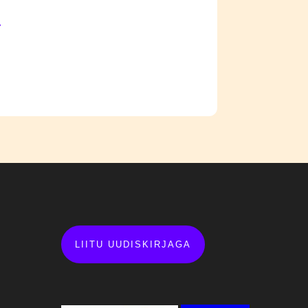
.
LIITU UUDISKIRJAGA