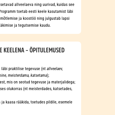
setavad allveelaeva ning uurivad, kuidas see
Programm toetab eesti keele kasutamist läbi
e mõtlemise ja koostöö ning julgustab lapsi
ääkimise ja tegutsemise kaudu.
NE KEELENA – ÕPITULEMUSED
 läbi praktilise tegevuse (nt
allveelaev,
mine, meisterdama, katsetama
);
test, mis on seotud tegevuse ja materjalidega;
lises olukorras (nt meisterdades, katsetades,
a ja kaasa rääkida, toetudes pildile, esemele