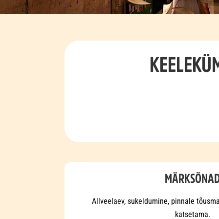
KEELEKÜM
MÄRKSÕNA
Allveelaev, sukeldumine, pinnale tõusma
katsetama.