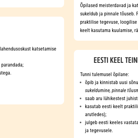
Õpilased meisterdavad ja kat
sukeldub ja pinnale tõuseb. 
praktilise tegevuse, loogilis
keelt kasutama kuulamise, r
milahendusoskust katsetamise
EESTI KEEL TEI
i parandada;
astega.
Tunni tulemusel õpilane:
õpib ja kinnistab uusi sõnu
sukeldumine, pinnale tõus
saab aru lühikestest juhis
kasutab eesti keelt prakti
arutledes);
julgeb eesti keeles vastat
ja tegevusele.