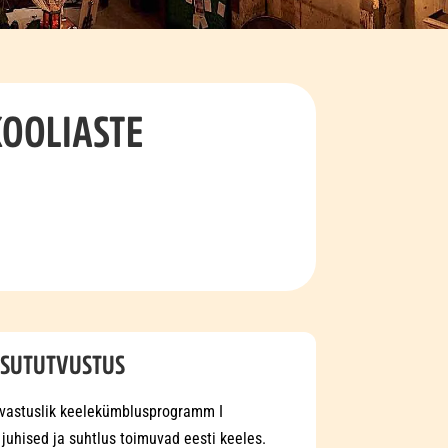
KOOLIASTE
ISUTUTVUSTUS
avastuslik keelekümblusprogramm I
 juhised ja suhtlus toimuvad eesti keeles.