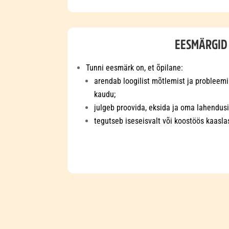
EESMÄRGID
Tunni eesmärk on, et õpilane:
arendab loogilist mõtlemist ja problee
kaudu;
julgeb proovida, eksida ja oma lahendus
tegutseb iseseisvalt või koostöös kaasl