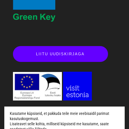
LIITU UUDISKIRJAGA
Kasutame küpsiseid, et pakkuda teile meie veebisaidil parimat
kasutuskogemust.
Lisateavet selle kohta, milliseid küpsiseid me kasutame, saate
Küsi abi!