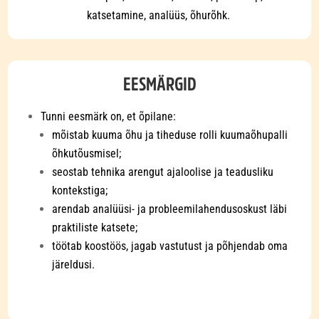
katsetamine, analüüs, õhurõhk.
EESMÄRGID
Tunni eesmärk on, et õpilane:
mõistab kuuma õhu ja tiheduse rolli kuumaõhupalli
õhkutõusmisel;
seostab tehnika arengut ajaloolise ja teadusliku
kontekstiga;
arendab analüüsi- ja probleemilahendusoskust läbi
praktiliste katsete;
töötab koostöös, jagab vastutust ja põhjendab oma
järeldusi.