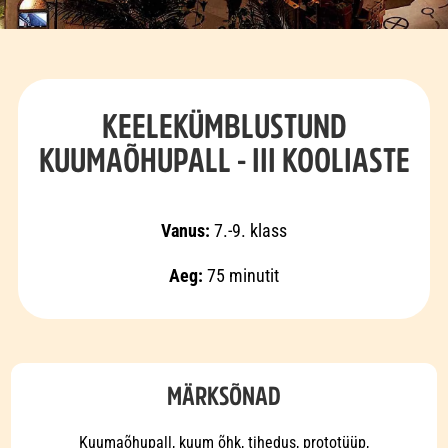
KEELEKÜMBLUSTUND
KUUMAÕHUPALL - III KOOLIASTE
Vanus:
7.-9. klass
Aeg:
75 minutit
MÄRKSÕNAD
Kuumaõhupall, kuum õhk, tihedus, prototüüp,