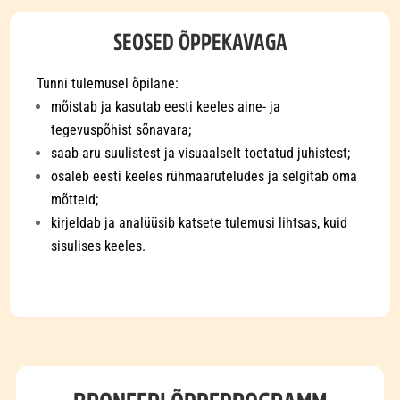
SEOSED ÕPPEKAVAGA
Tunni tulemusel õpilane:
mõistab ja kasutab eesti keeles aine- ja
tegevuspõhist sõnavara;
saab aru suulistest ja visuaalselt toetatud juhistest;
osaleb eesti keeles rühmaaruteludes ja selgitab oma
mõtteid;
kirjeldab ja analüüsib katsete tulemusi lihtsas, kuid
sisulises keeles.