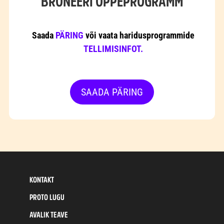
BRONEERI ÕPPEPROGRAMM
Saada
PÄRING
või vaata haridusprogrammide
TELLIMISINFOT.
SAADA PÄRING
KONTAKT
PROTO LUGU
AVALIK TEAVE