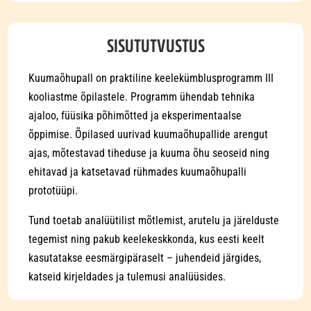
SISUTUTVUSTUS
Kuumaõhupall on praktiline keelekümblusprogramm III
kooliastme õpilastele. Programm ühendab tehnika
ajaloo, füüsika põhimõtted ja eksperimentaalse
õppimise. Õpilased uurivad kuumaõhupallide arengut
ajas, mõtestavad tiheduse ja kuuma õhu seoseid ning
ehitavad ja katsetavad rühmades kuumaõhupalli
prototüüpi.
Tund toetab analüütilist mõtlemist, arutelu ja järelduste
tegemist ning pakub keelekeskkonda, kus eesti keelt
kasutatakse eesmärgipäraselt – juhendeid järgides,
katseid kirjeldades ja tulemusi analüüsides.