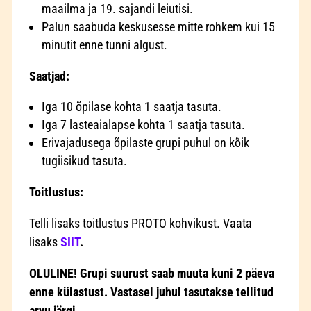
maailma ja 19. sajandi leiutisi.
Palun saabuda keskusesse mitte rohkem kui 15
minutit enne tunni algust.
Saatjad:
Iga 10 õpilase kohta 1 saatja tasuta.
Iga 7 lasteaialapse kohta 1 saatja tasuta.
Erivajadusega õpilaste grupi puhul on kõik
tugiisikud tasuta.
Toitlustus:
Telli lisaks toitlustus PROTO kohvikust. Vaata
lisaks
SIIT
.
OLULINE! Grupi suurust saab muuta kuni 2 päeva
enne külastust. Vastasel juhul tasutakse tellitud
arvu järgi.