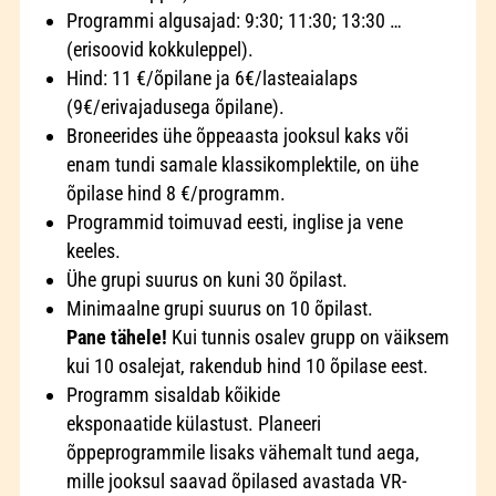
Programmi algusajad: 9:30; 11:30; 13:30 …
(erisoovid kokkuleppel).
Hind: 11 €/õpilane ja 6€/lasteaialaps
(9€/erivajadusega õpilane).
Broneerides ühe õppeaasta jooksul kaks või
enam tundi samale klassikomplektile, on ühe
õpilase hind 8 €/programm.
Programmid toimuvad eesti, inglise ja vene
keeles.
Ühe grupi suurus on kuni 30 õpilast.
Minimaalne grupi suurus on 10 õpilast.
Pane tähele!
Kui tunnis osalev grupp on väiksem
kui 10 osalejat, rakendub hind 10 õpilase eest.
Programm sisaldab kõikide
eksponaatide külastust. Planeeri
õppeprogrammile lisaks vähemalt tund aega,
mille jooksul saavad õpilased avastada VR-