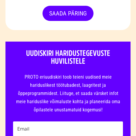
SAADA PÄRING
UUDISKIRI HARIDUSTEGEVUSTE
HUVILISTELE
PROTO eriuudiskiri toob teieni uudised meie
hariduslikest töötubadest, laagritest ja
õppeprogrammidest. Liituge, et saada värsket infot
meie hariduslike võimaluste kohta ja planeerida oma
õpilastele unustamatuid kogemusi!