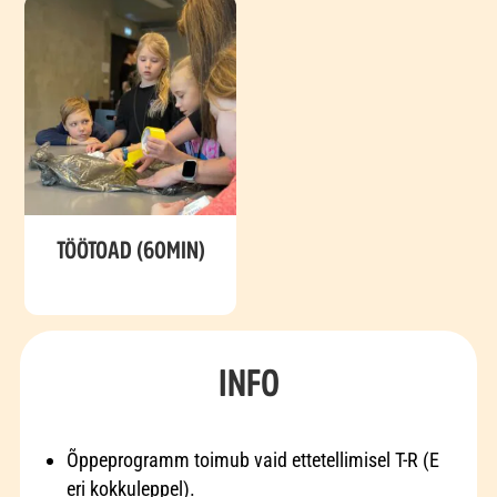
TÖÖTOAD (60MIN)
INFO
Õppeprogramm toimub vaid ettetellimisel T-R (E
eri kokkuleppel).